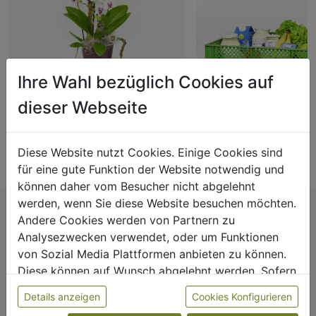
Ihre Wahl bezüglich Cookies auf
dieser Webseite
Orchideenliebe
Rund um versorgt Kiste
€ 38,00
€ 30,00
Diese Website nutzt Cookies. Einige Cookies sind
für eine gute Funktion der Website notwendig und
können daher vom Besucher nicht abgelehnt
werden, wenn Sie diese Website besuchen möchten.
Andere Cookies werden von Partnern zu
Analysezwecken verwendet, oder um Funktionen
von Sozial Media Plattformen anbieten zu können.
Einfache Lieferung
Sichere Zahlung
Diese können auf Wunsch abgelehnt werden. Sofern
Unser Logistikteam stellt
Dein Geld kommt so gut
sie unsere Webseite weiter nutzen, geben Sie
zuverlässig zu.
Details anzeigen
Cookies Konfigurieren
an wie unsere Produkte -
Einwilligung zu unseren Cookies.