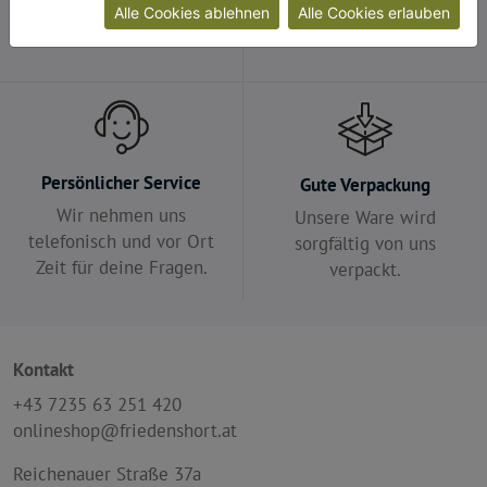
garantiert.
Alle Cookies ablehnen
Alle Cookies erlauben
Persönlicher Service
Gute Verpackung
Wir nehmen uns
Unsere Ware wird
telefonisch und vor Ort
sorgfältig von uns
Zeit für deine Fragen.
verpackt.
Kontakt
+43 7235 63 251 420
onlineshop@friedenshort.at
Reichenauer Straße 37a