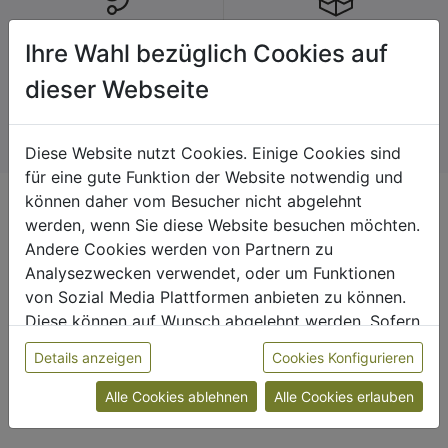
Persönlicher Service
Gute Verpackung
Ihre Wahl bezüglich Cookies auf
Wir nehmen uns
Unsere Ware wird
dieser Webseite
telefonisch und vor Ort
sorgfältig von uns
Zeit für deine Fragen.
verpackt.
Diese Website nutzt Cookies. Einige Cookies sind
für eine gute Funktion der Website notwendig und
können daher vom Besucher nicht abgelehnt
Kontakt
werden, wenn Sie diese Website besuchen möchten.
+43 7235 63 251 420
Andere Cookies werden von Partnern zu
onlineshop@friedenshort.at
Analysezwecken verwendet, oder um Funktionen
von Sozial Media Plattformen anbieten zu können.
Reichenauer Straße 37a
Diese können auf Wunsch abgelehnt werden. Sofern
4210 Gallneukirchen
sie unsere Webseite weiter nutzen, geben Sie
Details anzeigen
Cookies Konfigurieren
Einwilligung zu unseren Cookies.
Alle Cookies ablehnen
Alle Cookies erlauben