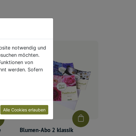
ebsite notwendig und
esuchen möchten.
Funktionen von
hnt werden. Sofern
Alle Cookies erlauben
e
Blumen-Abo 2 klassik