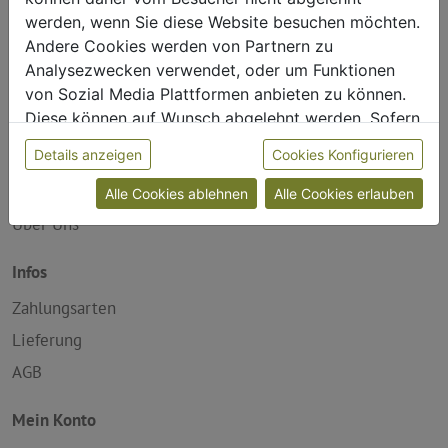
werden, wenn Sie diese Website besuchen möchten.
Andere Cookies werden von Partnern zu
Produktkategorien
Analysezwecken verwendet, oder um Funktionen
von Sozial Media Plattformen anbieten zu können.
Gärtnerei
Diese können auf Wunsch abgelehnt werden. Sofern
Bioladen
sie unsere Webseite weiter nutzen, geben Sie
Details anzeigen
Cookies Konfigurieren
Floristik
Einwilligung zu unseren Cookies.
Gutscheine
Alle Cookies ablehnen
Alle Cookies erlauben
Über Uns
Infos
Zahlungsarten
Lieferung
AGB
Mein Konto