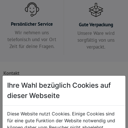
Persönlicher Service
Gute Verpackung
Wir nehmen uns
Unsere Ware wird
telefonisch und vor Ort
sorgfältig von uns
Zeit für deine Fragen.
verpackt.
Kontakt
+43 7235 63 251 420
Ihre Wahl bezüglich Cookies auf
onlineshop@friedenshort.at
dieser Webseite
Reichenauer Straße 37a
4210 Gallneukirchen
Diese Website nutzt Cookies. Einige Cookies sind
für eine gute Funktion der Website notwendig und
können daher vom Besucher nicht abgelehnt